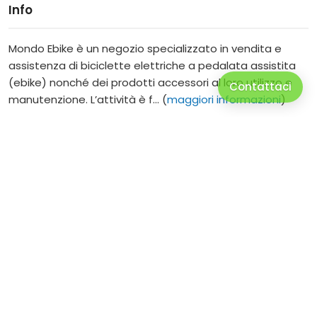
Info
Mondo Ebike è un negozio specializzato in vendita e
assistenza di biciclette elettriche a pedalata assistita
(ebike) nonché dei prodotti accessori al loro utilizzo e
Contattaci
manutenzione. L’attività è f... (
maggiori informazioni
)
Lunedì:
15:00-
19:00
Martedì:
09:00-
12:30
|
15:00-
19:00
Mercoledì:
9:00-
12:30
|
15:00-
19:00
Giovedì:
9:00-
12:30
|
15:00-
19:00
Venerdì:
9:00-
12:30
|
15:00-
19:00
Sabato:
9:00-
19:00
Sito web